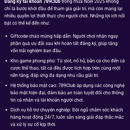
Đăng ký tài khoản 789Club
trong mùa Noel 2025 không
chỉ là bước khởi đầu để tham gia giải trí, mà còn mang lại
nhiều quyền lợi thiết thực cho người chơi. Những lợi ích nổi
bật có thể kể đến như:
Giftcode chào mừng hấp dẫn: Người chơi nhận ngay
phần quà ưu đãi sau khi hoàn tất đăng ký, giúp tăng
vốn trải nghiệm ban đầu.
Kho game phong phú: Từ slot, nổ hũ, bắn cá cho đến cá
cược thể thao, tất cả đều được tích hợp trên cùng một
nền tảng, đáp ứng đa dạng nhu cầu giải trí.
Hệ thống bảo mật cao: 789Club áp dụng các công nghệ
bảo mật hiện đại, đảm bảo an toàn tuyệt đối cho thông
tin cá nhân và tài khoản người chơi.
Dịch vụ hỗ trợ chuyên nghiệp: Đội ngũ chăm sóc khách
hàng hoạt động 24/7, luôn sẵn sàng giải đáp thắc mắc
và xử lý sự cố kịp thời.