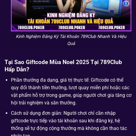
Kinh Nghiệm Đăng Ký Tài Khoản 789Club Nhanh Và Hiệu
Quả
Tại Sao Giftcode Mùa Noel 2025 Tại 789Club
Hấp Dẫn?
Phần thưởng đa dạng, giá trị thực tế: Giftcode có thể
quy đổi thành tiền thưởng, lượt quay miễn phí hoặc các
vật phẩm hỗ trợ trong game, giúp người chơi gia tăng cơ
hội trải nghiệm và săn thưởng.
Cách sử dụng đơn giản: Người chơi chỉ cần nhập
giftcode trực tiếp vào tài khoản sau khi đăng ký, hệ
thống sẽ tự động cộng thưởng mà không cần thao tác
phức tạp.