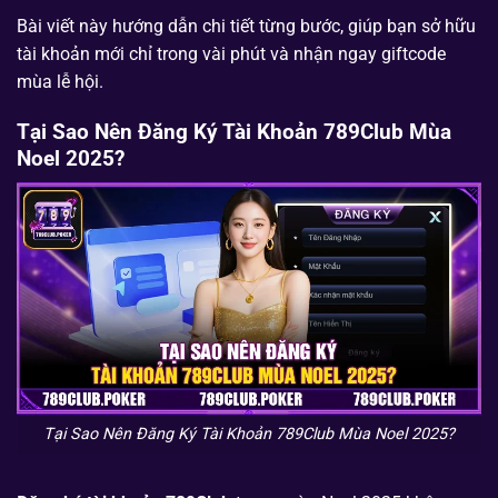
Bài viết này hướng dẫn chi tiết từng bước, giúp bạn sở hữu
tài khoản mới chỉ trong vài phút và nhận ngay giftcode
mùa lễ hội.
Tại Sao Nên Đăng Ký Tài Khoản 789Club Mùa
Noel 2025?
Tại Sao Nên Đăng Ký Tài Khoản 789Club Mùa Noel 2025?