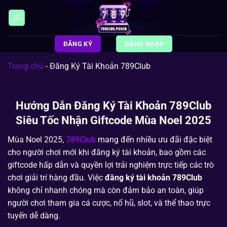
Bỏ
qua
nội
dung
ĐĂNG KÝ
ĐĂNG NHẬP
Trang chủ
-
Đăng Ký Tài Khoản 789Club
Hướng Dẫn Đăng Ký Tài Khoản 789Club
Siêu Tốc Nhận Giftcode Mùa Noel 2025
Mùa Noel 2025,
789Club
mang đến nhiều ưu đãi đặc biệt
cho người chơi mới khi đăng ký tài khoản, bao gồm các
giftcode hấp dẫn và quyền lợi trải nghiệm trực tiếp các trò
chơi giải trí hàng đầu. Việc
đăng ký tài khoản 789Club
không chỉ nhanh chóng mà còn đảm bảo an toàn, giúp
người chơi tham gia cá cược, nổ hũ, slot, và thể thao trực
tuyến dễ dàng.