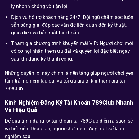
lý nhanh chóng và tiện lợi.
Dịch vụ hỗ trợ khách hàng 24/7: Đội ngũ chăm sóc luôn
sẵn sàng giải đáp các vấn đề liên quan đến kỹ thuật,
giao dịch và bảo mật tài khoản.
Tham gia chương trình khuyến mãi VIP
:
Người chơi mới
có cơ hội nhận thêm ưu đãi và quyền lợi đặc biệt ngay
sau khi đăng ký thành công.
Những quyền lợi này chính là nền tảng giúp người chơi yên
tâm trải nghiệm lâu dài và tối ưu giá trị khi tham gia tại
789Club.
Kinh Nghiệm Đăng Ký Tài Khoản 789Club Nhanh
Và Hiệu Quả
Để quá trình đăng ký tài khoản tại 789Club diễn ra suôn sẻ
và tiết kiệm thời gian, người chơi nên lưu ý một số kinh
nghiệm sau: