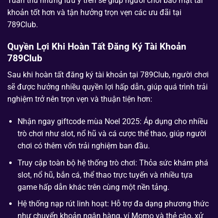
Tuân thủ những lưu ý trên sẽ giúp người chơi bảo mật tài
khoản tốt hơn và tận hưởng trọn vẹn các ưu đãi tại
789Club.
Quyền Lợi Khi Hoàn Tất Đăng Ký Tài Khoản
789Club
Sau khi hoàn tất đăng ký tài khoản tại 789Club, người chơi
sẽ được hưởng nhiều quyền lợi hấp dẫn, giúp quá trình trải
nghiệm trở nên trọn vẹn và thuận tiện hơn:
Nhận ngay giftcode mùa Noel 2025: Áp dụng cho nhiều
trò chơi như slot, nổ hũ và cá cược thể thao, giúp người
chơi có thêm vốn trải nghiệm ban đầu.
Truy cập toàn bộ hệ thống trò chơi: Thỏa sức khám phá
slot, nổ hũ, bắn cá, thể thao trực tuyến và nhiều tựa
game hấp dẫn khác trên cùng một nền tảng.
Hệ thống nạp rút linh hoạt: Hỗ trợ đa dạng phương thức
như chuyển khoản ngân hàng, ví Momo và thẻ cào, xử