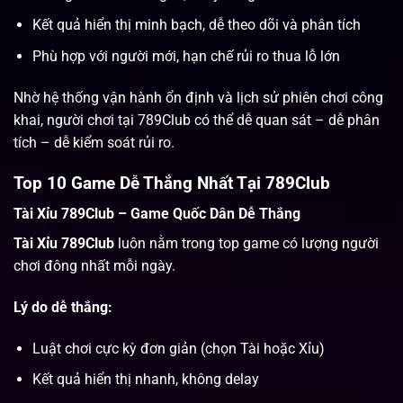
Kết quả hiển thị minh bạch, dễ theo dõi và phân tích
Phù hợp với người mới, hạn chế rủi ro thua lỗ lớn
Nhờ hệ thống vận hành ổn định và lịch sử phiên chơi công
khai, người chơi tại 789Club có thể dễ quan sát – dễ phân
tích – dễ kiểm soát rủi ro.
Top 10 Game Dễ Thắng Nhất Tại 789Club
Tài Xỉu 789Club – Game Quốc Dân Dễ Thắng
Tài Xỉu 789Club
luôn nằm trong top game có lượng người
chơi đông nhất mỗi ngày.
Lý do dễ thắng:
Luật chơi cực kỳ đơn giản (chọn Tài hoặc Xỉu)
Kết quả hiển thị nhanh, không delay