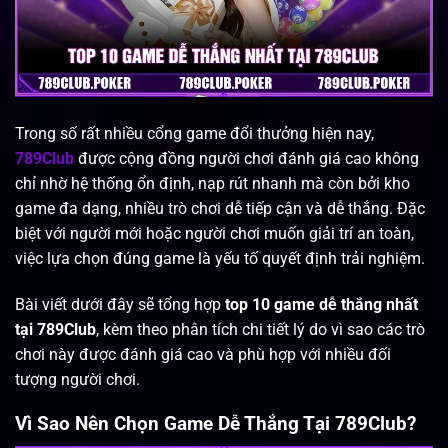
Trong số rất nhiều cổng game đổi thưởng hiện nay,
789Club
được cộng đồng người chơi đánh giá cao không
chỉ nhờ hệ thống ổn định, nạp rút nhanh mà còn bởi kho
game đa dạng, nhiều trò chơi dễ tiếp cận và dễ thắng. Đặc
biệt với người mới hoặc người chơi muốn giải trí an toàn,
việc lựa chọn đúng game là yếu tố quyết định trải nghiệm.
Bài viết dưới đây sẽ tổng hợp
top 10 game dễ thắng nhất
tại 789Club
, kèm theo phân tích chi tiết lý do vì sao các trò
chơi này được đánh giá cao và phù hợp với nhiều đối
tượng người chơi.
Vì Sao Nên Chọn Game Dễ Thắng Tại 789Club?