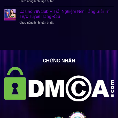
Chức năng bình luận bị tắt
ở
Sân
gian
Slots
chơi
hiện
Game
Casino 789club – Trải Nghiệm Nền Tảng Giải Trí
cá
đại
789club
cược
Trực Tuyến Hàng Đầu
nhất
–
thể
2026
Chức năng bình luận bị tắt
ở
Trải
thao
Casino
Nghiệm
trực
789club
Quay
tuyến
–
Hũ
hấp
Trải
Đổi
dẫn
Nghiệm
Thưởng
hàng
Nền
Hấp
đầu
Tảng
Dẫn
Giải
CHỨNG NHẬN
Trí
Trực
Tuyến
Hàng
Đầu