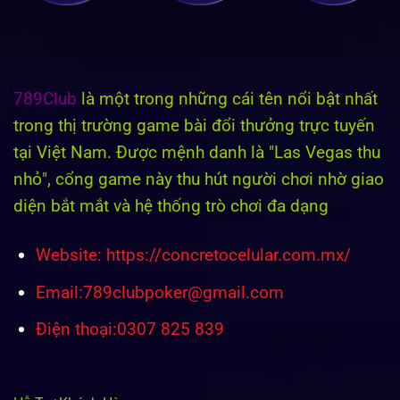
789Club
là một trong những cái tên nổi bật nhất
trong thị trường game bài đổi thưởng trực tuyến
tại Việt Nam. Được mệnh danh là "Las Vegas thu
nhỏ", cổng game này thu hút người chơi nhờ giao
diện bắt mắt và hệ thống trò chơi đa dạng
Website: https://concretocelular.com.mx/
Email:
789clubpoker@gmail.com
Điện thoại:0307 825 839