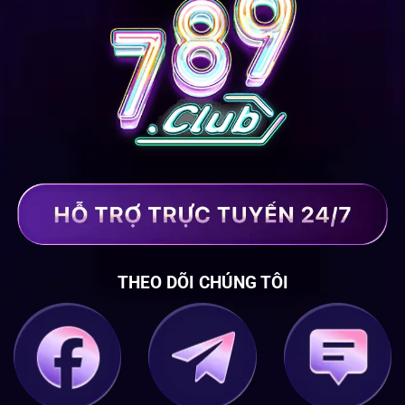
THEO DÕI CHÚNG TÔI