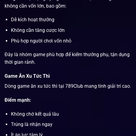
không cần vốn lớn, bao gồm:
Dễ kích hoạt thưởng
Không cần tăng cược lớn
Phù hợp người chơi vốn nhỏ
Đây là nhóm game phù hợp để kiếm thưởng phụ, tận dụng
thời gian rảnh.
Game Ăn Xu Tức Thì
Dòng game ăn xu tức thì tại 789Club mang tính giải trí cao.
Điểm mạnh:
Không chờ kết quả lâu
Trúng là nhận ngay
Ít áp lực tâm lý