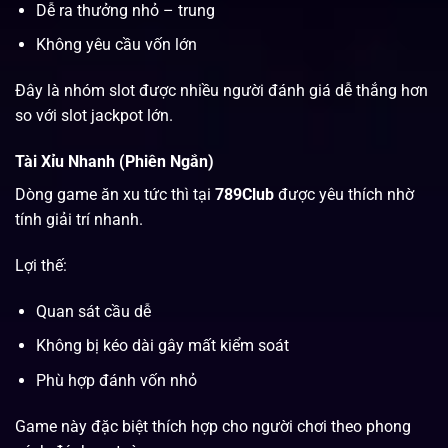
Dễ ra thưởng nhỏ – trung
Không yêu cầu vốn lớn
Đây là nhóm slot được nhiều người đánh giá dễ thắng hơn
so với slot jackpot lớn.
Tài Xỉu Nhanh (Phiên Ngắn)
Dòng game ăn xu tức thì tại
789Club
được yêu thích nhờ
tính giải trí nhanh.
Lợi thế:
Quan sát cầu dễ
Không bị kéo dài gây mất kiểm soát
Phù hợp đánh vốn nhỏ
Game này đặc biệt thích hợp cho người chơi theo phong