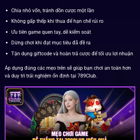
Chia nhỏ vốn, tránh dồn cược một lần
Không gấp thếp khi thua để hạn chế rủi ro
Ưu tiên game quen tay, dễ kiểm soát
Dừng chơi khi đạt mục tiêu đã đề ra
Tận dụng giftcode và hoàn trả cược để tối ưu lợi nhuận
Áp dụng đúng các mẹo trên sẽ giúp bạn chơi an toàn hơn
và duy trì trải nghiệm ổn định tại 789Club.