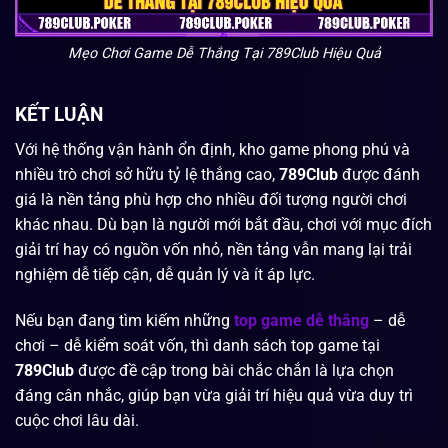
Mẹo Chơi Game Dễ Thắng Tại 789Club Hiệu Quả
KẾT LUẬN
Với hệ thống vận hành ổn định, kho game phong phú và
nhiều trò chơi sở hữu tỷ lệ thắng cao,
789Club
được đánh
giá là nền tảng phù hợp cho nhiều đối tượng người chơi
khác nhau. Dù bạn là người mới bắt đầu, chơi với mục đích
giải trí hay có nguồn vốn nhỏ, nền tảng vẫn mang lại trải
nghiệm dễ tiếp cận, dễ quản lý và ít áp lực.
Nếu bạn đang tìm kiếm những
top game dễ thắng
– dễ
chơi – dễ kiểm soát vốn, thì danh sách top game tại
789Club
được đề cập trong bài chắc chắn là lựa chọn
đáng cân nhắc, giúp bạn vừa giải trí hiệu quả vừa duy trì
cuộc chơi lâu dài.