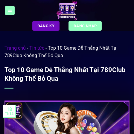
Bỏ
qua
nội
dung
ĐĂNG KÝ
ĐĂNG NHẬP
Trang chủ
-
Tin tức
-
Top 10 Game Dễ Thắng Nhất Tại
789Club Không Thể Bỏ Qua
Top 10 Game Dễ Thắng Nhất Tại 789Club
Không Thể Bỏ Qua
18
Th12