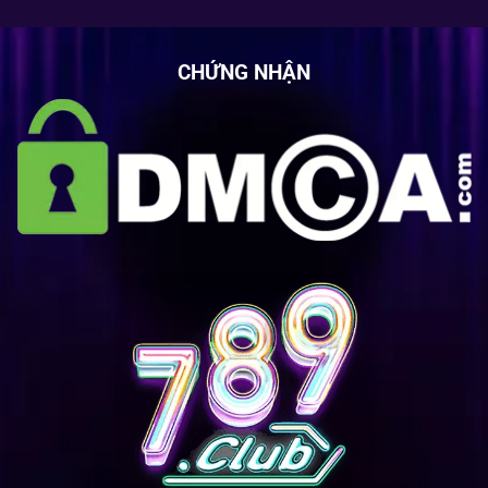
CHỨNG NHẬN