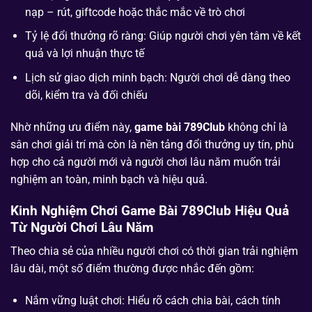
nạp – rút, giftcode hoặc thắc mắc về trò chơi
Tỷ lệ đổi thưởng rõ ràng: Giúp người chơi yên tâm về kết
quả và lợi nhuận thực tế
Lịch sử giao dịch minh bạch: Người chơi dễ dàng theo
dõi, kiểm tra và đối chiếu
Nhờ những ưu điểm này,
game bài 789Club
không chỉ là
sân chơi giải trí mà còn là nền tảng đổi thưởng uy tín, phù
hợp cho cả người mới và người chơi lâu năm muốn trải
nghiệm an toàn, minh bạch và hiệu quả.
Kinh Nghiệm Chơi Game Bài 789Club Hiệu Quả
Từ Người Chơi Lâu Năm
Theo chia sẻ của nhiều người chơi có thời gian trải nghiệm
lâu dài, một số điểm thường được nhắc đến gồm:
Nắm vững luật chơi: Hiểu rõ cách chia bài, cách tính