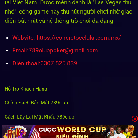
tại Việt Nam. Được mệnh danh là "Las Vegas thu
nhỏ", cổng game này thu hút người chơi nhờ giao
diện bắt mắt và hệ thống trò chơi đa dạng
Website: https://concretocelular.com.mx/
Email:
789clubpoker@gmail.com
Điện thoại:0307 825 839
Hỗ Trợ Khách Hàng
Chính Sách Bảo Mật 789club
Cách Lấy Lại Mật Khẩu 789club
789club Uy Tín Không?