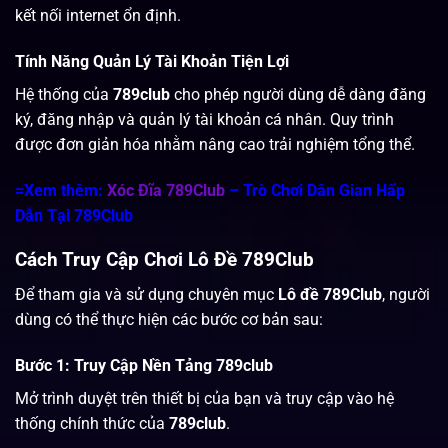
kết nối internet ổn định.
Tính Năng Quản Lý Tài Khoản Tiện Lợi
Hệ thống của
789club
cho phép người dùng dễ dàng đăng
ký, đăng nhập và quản lý tài khoản cá nhân. Quy trình
được đơn giản hóa nhằm nâng cao trải nghiệm tổng thể.
=Xem thêm:
Xóc Đĩa 789Club
– Trò Chơi Dân Gian Hấp
Dẫn Tại 789Club
Cách Truy Cập Chơi Lô Đề 789Club
Để tham gia và sử dụng chuyên mục
Lô đề 789Club
, người
dùng có thể thực hiện các bước cơ bản sau:
Bước 1: Truy Cập Nền Tảng 789club
Mở trình duyệt trên thiết bị của bạn và truy cập vào hệ
thống chính thức của
789club
.