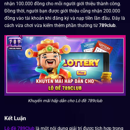
nhận 100.000 đồng cho mỗi người giới thiệu thành công.
Đồng thời, người bạn được giới thiệu cũng nhận 200.000
đồng vào tài khoản khi đăng ký và nạp tiền lần đầu. Đây là
cách vừa chơi vừa kiếm thêm phần thưởng từ
789club
.
Khuyến mãi hấp dẫn cho Lô đề 789club
Kết Luận
Lô đề 789Club
là một nội dung giải trí được tích hợp trong