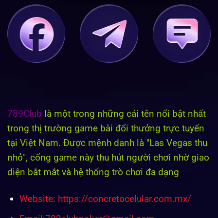
789Club
là một trong những cái tên nổi bật nhất
trong thị trường game bài đổi thưởng trực tuyến
tại Việt Nam. Được mệnh danh là "Las Vegas thu
nhỏ", cổng game này thu hút người chơi nhờ giao
diện bắt mắt và hệ thống trò chơi đa dạng
Website: https://concretocelular.com.mx/