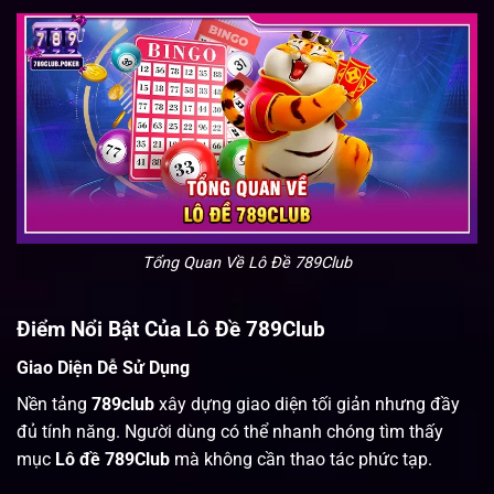
Tổng Quan Về Lô Đề 789Club
Điểm Nổi Bật Của Lô Đề 789Club
Giao Diện Dễ Sử Dụng
Nền tảng
789club
xây dựng giao diện tối giản nhưng đầy
đủ tính năng. Người dùng có thể nhanh chóng tìm thấy
mục
Lô đề 789Club
mà không cần thao tác phức tạp.