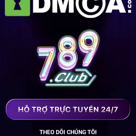
THEO DÕI CHÚNG TÔI