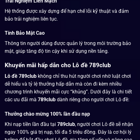
Trải Nghiệm Liền Mạch
Hệ thống được xây dựng để hạn chế lỗi kỹ thuật và đảm
bảo trải nghiệm liên tục.
Tính Bảo Mật Cao
Thông tin người dùng được quản lý trong môi trường bảo
mật, giúp tăng độ tin cậy khi sử dụng nền tảng.
Khuyến mãi hấp dẫn cho Lô đề 789club
Lô đề 789club
không chỉ thu hút người chơi nhờ luật chơi
dễ hiểu và tỷ lệ thưởng hấp dẫn mà còn đi kèm nhiều
chương trình khuyến mãi cực “khủng”. Dưới đây là chi tiết
các ưu đãi mà
789club
dành riêng cho người chơi Lô đề:
Thưởng chào mừng 100% lần đầu nạp
Khi nạp tiền lần đầu tại
789club
, người chơi Lô đề sẽ nhận
ngay 100% giá trị nạp, tối đa 5 triệu đồng. Đây là cơ hội lý
tưởng để bắt đầu chơi Lô đề, gia tăng số vốn và nâng cao