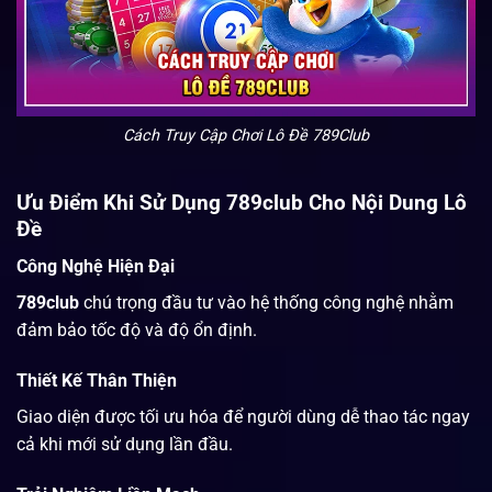
Cách Truy Cập Chơi Lô Đề 789Club
Ưu Điểm Khi Sử Dụng 789club Cho Nội Dung Lô
Đề
Công Nghệ Hiện Đại
789club
chú trọng đầu tư vào hệ thống công nghệ nhằm
đảm bảo tốc độ và độ ổn định.
Thiết Kế Thân Thiện
Giao diện được tối ưu hóa để người dùng dễ thao tác ngay
cả khi mới sử dụng lần đầu.