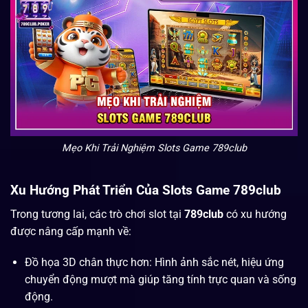
Mẹo Khi Trải Nghiệm Slots Game 789club
Xu Hướng Phát Triển Của Slots Game 789club
Trong tương lai, các trò chơi slot tại
789club
có xu hướng
được nâng cấp mạnh về:
Đồ họa 3D chân thực hơn: Hình ảnh sắc nét, hiệu ứng
chuyển động mượt mà giúp tăng tính trực quan và sống
động.