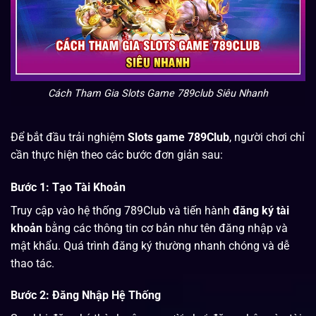
Cách Tham Gia Slots Game 789club Siêu Nhanh
Để bắt đầu trải nghiệm
Slots game 789Club
, người chơi chỉ
cần thực hiện theo các bước đơn giản sau:
Bước 1: Tạo Tài Khoản
Truy cập vào hệ thống 789Club và tiến hành
đăng ký tài
khoản
bằng các thông tin cơ bản như tên đăng nhập và
mật khẩu. Quá trình đăng ký thường nhanh chóng và dễ
thao tác.
Bước 2: Đăng Nhập Hệ Thống