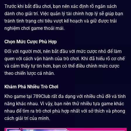
Trước khi bắt đầu chơi, bạn nên xác định rõ ngân sách
dành cho giải trí. Việc quản lý tài chính hợp lý sẽ giúp bạn
tránh tình trạng chi tiêu vượt kế hoạch và giữ được trải
nghiệm chơi game thoải mái.
Chọn Mức Cược Phù Hợp
Đối với người mới, nên bắt đầu với mức cược nhỏ để làm
quen với cách vận hành của trò chơi. Khi đã hiểu rõ cơ chế
và cảm thấy tự tin hơn, bạn có thể điều chỉnh mức cược
theo chiến lược cá nhân.
Khám Phá Nhiều Trò Chơi
Kho game tại 789Club rất đa dạng với nhiều chủ đề và tính
năng khác nhau. Vì vậy, bạn nên thử nhiều tựa game khác
nhau để tìm ra trò chơi phù hợp nhất với sở thích và phong
cách giải trí của mình.