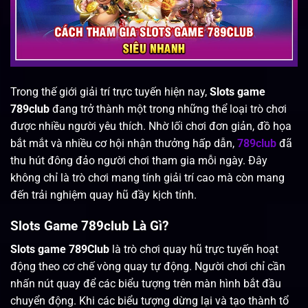
Trong thế giới giải trí trực tuyến hiện nay,
Slots game
789club
đang trở thành một trong những thể loại trò chơi
được nhiều người yêu thích. Nhờ lối chơi đơn giản, đồ họa
bắt mắt và nhiều cơ hội nhận thưởng hấp dẫn,
789club
đã
thu hút đông đảo người chơi tham gia mỗi ngày. Đây
không chỉ là trò chơi mang tính giải trí cao mà còn mang
đến trải nghiệm quay hũ đầy kịch tính.
Slots Game 789club Là Gì?
Slots game 789Club
là trò chơi quay hũ trực tuyến hoạt
động theo cơ chế vòng quay tự động. Người chơi chỉ cần
nhấn nút quay để các biểu tượng trên màn hình bắt đầu
chuyển động. Khi các biểu tượng dừng lại và tạo thành tổ