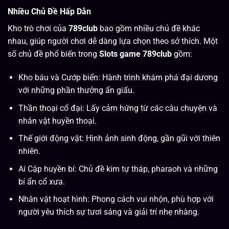
Nhiều Chủ Đề Hấp Dẫn
Kho trò chơi của
789club
bao gồm nhiều chủ đề khác
nhau, giúp người chơi dễ dàng lựa chọn theo sở thích. Một
số chủ đề phổ biến trong
Slots game 789club
gồm:
Kho báu và Cướp biển: Hành trình khám phá đại dương
với những phần thưởng ẩn giấu.
Thần thoại cổ đại: Lấy cảm hứng từ các câu chuyện và
nhân vật huyền thoại.
Thế giới động vật: Hình ảnh sinh động, gần gũi với thiên
nhiên.
Ai Cập huyền bí: Chủ đề kim tự tháp, pharaoh và những
bí ẩn cổ xưa.
Nhân vật hoạt hình: Phong cách vui nhộn, phù hợp với
người yêu thích sự tươi sáng và giải trí nhẹ nhàng.