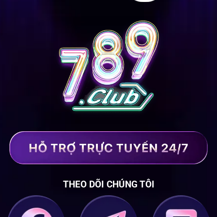
THEO DÕI CHÚNG TÔI