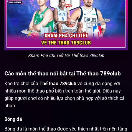
Khám Phá Chi Tiết Về Thể thao 789club
Các môn thể thao nổi bật tại Thể thao 789club
Kho trò chơi của
Thể thao 789club
vô cùng đa dạng với
nhiều môn thể thao phổ biến trên toàn thế giới. Điều này
giúp người chơi có nhiều lựa chọn phù hợp với sở thích cá
nhân.
Bóng đá
Bóng đá là môn thể thao được yêu thích nhất trên nền tảng