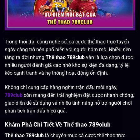
Trong thời đại công nghệ số, cá cược thể thao trực tuyến
ngày càng trở nên phổ biến với người hâm mộ. Nhiều nền
tảng ra đời nhưng
Thể thao 789club
vẫn là lựa chọn được
nhiều người đánh giá cao nhờ kho sự kiện đa dạng, tỷ lệ
kèo cạnh tranh và hệ thống hoạt động ổn định.
Không chỉ cung cấp hàng nghìn trận đấu mỗi ngày,
789club
còn mang đến trải nghiệm đặt cược nhanh chóng,
giao diện dễ sử dụng và nhiều tính năng hỗ trợ người chơi
phân tích trận đấu hiệu quả.
Khám Phá Chi Tiết Về Thể thao 789club
Thể thao 789club
là chuyên mục cá cược thể thao trực