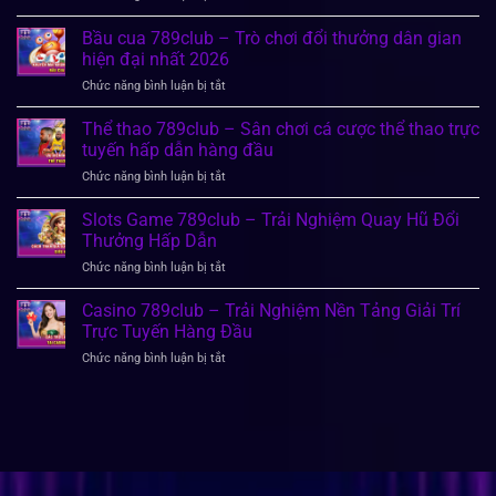
Lô
Đề
Bầu cua 789club – Trò chơi đổi thưởng dân gian
789Club
hiện đại nhất 2026
–
Chức năng bình luận bị tắt
ở
Giải
Bầu
Trí
cua
Thể thao 789club – Sân chơi cá cược thể thao trực
Số
789club
Hóa
tuyến hấp dẫn hàng đầu
–
Hiện
Chức năng bình luận bị tắt
ở
Trò
Đại
Thể
chơi
Siêu
thao
Slots Game 789club – Trải Nghiệm Quay Hũ Đổi
đổi
Hấp
789club
thưởng
Thưởng Hấp Dẫn
Dẫn
–
dân
Chức năng bình luận bị tắt
ở
Sân
gian
Slots
chơi
hiện
Game
Casino 789club – Trải Nghiệm Nền Tảng Giải Trí
cá
đại
789club
cược
Trực Tuyến Hàng Đầu
nhất
–
thể
2026
Chức năng bình luận bị tắt
ở
Trải
thao
Casino
Nghiệm
trực
789club
Quay
tuyến
–
Hũ
hấp
Trải
Đổi
dẫn
Nghiệm
Thưởng
hàng
Nền
Hấp
đầu
Tảng
Dẫn