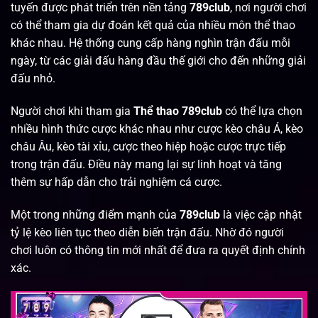
tuyến được phát triển trên nền tảng
789club
, nơi người chơi
có thể tham gia dự đoán kết quả của nhiều môn thể thao
khác nhau. Hệ thống cung cấp hàng nghìn trận đấu mỗi
ngày, từ các giải đấu hàng đầu thế giới cho đến những giải
đấu nhỏ.
Người chơi khi tham gia
Thể thao 789club
có thể lựa chọn
nhiều hình thức cược khác nhau như cược kèo châu Á, kèo
châu Âu, kèo tài xỉu, cược theo hiệp hoặc cược trực tiếp
trong trận đấu. Điều này mang lại sự linh hoạt và tăng
thêm sự hấp dẫn cho trải nghiệm cá cược.
Một trong những điểm mạnh của
789club
là việc cập nhật
tỷ lệ kèo liên tục theo diễn biến trận đấu. Nhờ đó người
chơi luôn có thông tin mới nhất để đưa ra quyết định chính
xác.