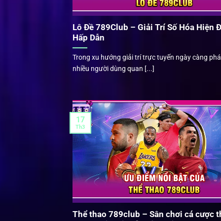
Lô Đề 789Club – Giải Trí Số Hóa Hiện Đ
Hấp Dẫn
Trong xu hướng giải trí trực tuyến ngày càng phát
nhiều người dùng quan [...]
17
Th3
Thể thao 789club – Sân chơi cá cược t