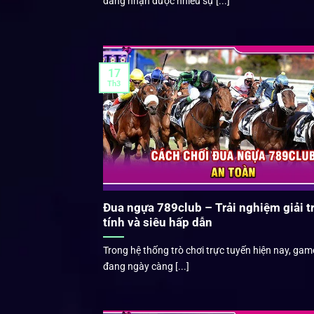
đang nhận được nhiều sự [...]
17
Th3
Đua ngựa 789club – Trải nghiệm giải tr
tính và siêu hấp dẫn
Trong hệ thống trò chơi trực tuyến hiện nay, ga
đang ngày càng [...]