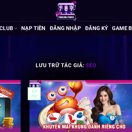
9CLUB
NẠP TIỀN
ĐĂNG NHẬP
ĐĂNG KÝ
GAME B
LƯU TRỮ TÁC GIẢ:
SEO
17
Th3