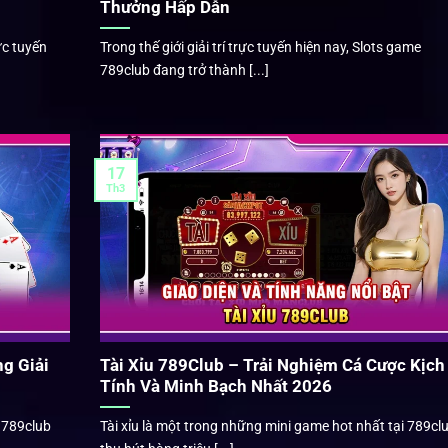
Thưởng Hấp Dẫn
ực tuyến
Trong thế giới giải trí trực tuyến hiện nay, Slots game
789club đang trở thành [...]
17
Th3
g Giải
Tài Xỉu 789Club – Trải Nghiệm Cá Cược Kịch
Tính Và Minh Bạch Nhất 2026
 789club
Tài xỉu là một trong những mini game hot nhất tại 789clu