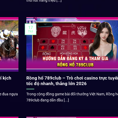
thu hút hàng triệu [...]
17
Th3
í kịch
Rồng hổ 789club – Trò chơi casino trực tuyế
tốc độ nhanh, thắng lớn 2026
me đua ngựa
Trong cộng đồng game bài đổi thưởng Việt Nam, Rồng h
789club đang dẫn đầu [...]