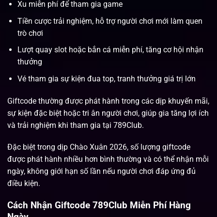
Xu miễn phí để tham gia game
Tiền cược trải nghiệm, hỗ trợ người chơi mới làm quen
trò chơi
Lượt quay slot hoặc bắn cá miễn phí, tăng cơ hội nhận
thưởng
Vé tham gia sự kiện đua top, tranh thưởng giá trị lớn
Giftcode thường được phát hành trong các dịp khuyến mãi,
sự kiện đặc biệt hoặc tri ân người chơi, giúp gia tăng lợi ích
và trải nghiệm khi tham gia tại 789Club.
Đặc biệt trong dịp Chào Xuân 2026, số lượng giftcode
được phát hành nhiều hơn bình thường và có thể nhận mỗi
ngày, không giới hạn số lần nếu người chơi đáp ứng đủ
điều kiện.
Cách Nhận Giftcode 789Club Miễn Phí Hàng
Ngày