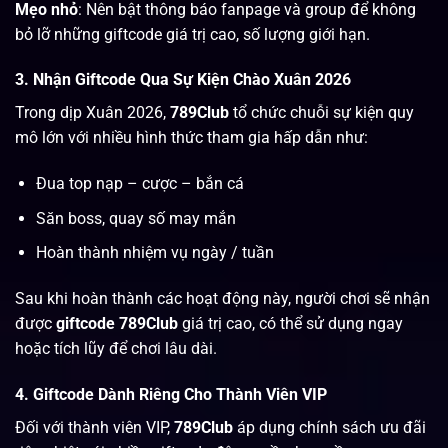
Mẹo nhỏ
: Nên bật thông báo fanpage và group để không
bỏ lỡ những giftcode giá trị cao, số lượng giới hạn.
3. Nhận Giftcode Qua Sự Kiện Chào Xuân 2026
Trong dịp Xuân 2026,
789Club
tổ chức chuỗi sự kiện quy
mô lớn với nhiều hình thức tham gia hấp dẫn như:
Đua top nạp – cược – bắn cá
Săn boss, quay số may mắn
Hoàn thành nhiệm vụ ngày / tuần
Sau khi hoàn thành các hoạt động này, người chơi sẽ nhận
được
giftcode 789Club
giá trị cao, có thể sử dụng ngay
hoặc tích lũy để chơi lâu dài.
4. Giftcode Dành Riêng Cho Thành Viên VIP
Đối với thành viên VIP,
789Club
áp dụng chính sách ưu đãi