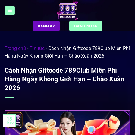
Bỏ
qua
nội
dung
ĐĂNG KÝ
ĐĂNG NHẬP
Trang chủ
-
Tin tức
-
Cách Nhận Giftcode 789Club Miễn Phí
Hàng Ngày Không Giới Hạn – Chào Xuân 2026
Cách Nhận Giftcode 789Club Miễn Phí
Hàng Ngày Không Giới Hạn – Chào Xuân
2026
18
Th12