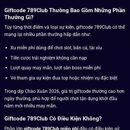
Giftcode 789Club Thường Bao Gồm Những Phần
Thưởng Gì?
Tùy từng thời điểm và loại sự kiện, giftcode 789Club có thể
mang lại nhiều phần thưởng hấp dẫn như:
Xu miễn phí dùng để chơi slot, bắn cá, tài xỉu
Tiền cược trải nghiệm không cần nạp
Lượt quay may mắn, lượt săn boss miễn phí
Vé tham gia sự kiện đua top hoặc nhiệm vụ đặc biệt
Trong dịp Chào Xuân 2026, giá trị giftcode thường cao hơn
ngày thường, phù hợp để người chơi tận dụng khởi đầu
năm mới nhiều may mắn.
Giftcode 789Club Có Điều Kiện Không?
Phần lớn
giftcode 789Club miễn phí
đều có điều kiện sử