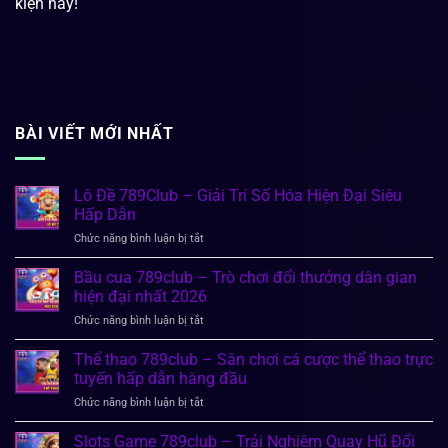
kiện này!
BÀI VIẾT MỚI NHẤT
Lô Đề 789Club – Giải Trí Số Hóa Hiện Đại Siêu
Hấp Dẫn
Chức năng bình luận bị tắt
ở
Lô
Đề
Bầu cua 789club – Trò chơi đổi thưởng dân gian
789Club
hiện đại nhất 2026
–
Chức năng bình luận bị tắt
ở
Giải
Bầu
Trí
cua
Thể thao 789club – Sân chơi cá cược thể thao trực
Số
789club
Hóa
tuyến hấp dẫn hàng đầu
–
Hiện
Chức năng bình luận bị tắt
ở
Trò
Đại
Thể
chơi
Siêu
thao
Slots Game 789club – Trải Nghiệm Quay Hũ Đổi
đổi
Hấp