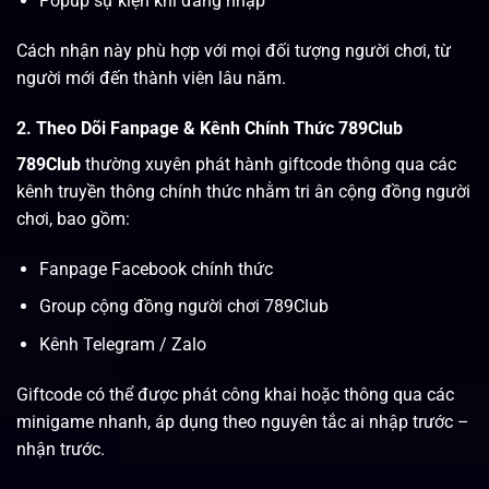
Popup sự kiện khi đăng nhập
Cách nhận này phù hợp với mọi đối tượng người chơi, từ
người mới đến thành viên lâu năm.
2. Theo Dõi Fanpage & Kênh Chính Thức 789Club
789Club
thường xuyên phát hành giftcode thông qua các
kênh truyền thông chính thức nhằm tri ân cộng đồng người
chơi, bao gồm:
Fanpage Facebook chính thức
Group cộng đồng người chơi 789Club
Kênh Telegram / Zalo
Giftcode có thể được phát công khai hoặc thông qua các
minigame nhanh, áp dụng theo nguyên tắc ai nhập trước –
nhận trước.