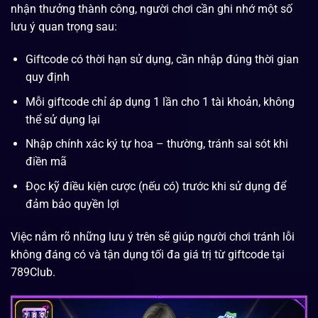
nhận thưởng thành công, người chơi cần ghi nhớ một số
lưu ý quan trọng sau:
Giftcode có thời hạn sử dụng, cần nhập đúng thời gian
quy định
Mỗi giftcode chỉ áp dụng 1 lần cho 1 tài khoản, không
thể sử dụng lại
Nhập chính xác ký tự hoa – thường, tránh sai sót khi
điền mã
Đọc kỹ điều kiện cược (nếu có) trước khi sử dụng để
đảm bảo quyền lợi
Việc nắm rõ những lưu ý trên sẽ giúp người chơi tránh lỗi
không đáng có và tận dụng tối đa giá trị từ giftcode tại
789Club.