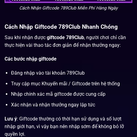
Cách Nhận Giftcode 789Club Miễn Phí Hàng Ngày
Cách Nhập Giftcode 789Club Nhanh Chóng
Sau khi nhận được
giftcode 789Club
, người chơi chỉ cần
thực hiện vài thao tác đơn giản để nhận thưởng ngay:
Các bước nhập giftcode
Đăng nhập vào tài khoản 789Club
Truy cập mục Khuyến mãi / Giftcode trên hệ thống
Nhập chính xác mã giftcode được cung cấp
Xác nhận và nhận thưởng ngay lập tức
Lưu ý
: Giftcode thường có thời hạn sử dụng và số lượt
nhập giới hạn, vì vậy bạn nên nhập sớm để không bỏ lỡ
quyền lợi.