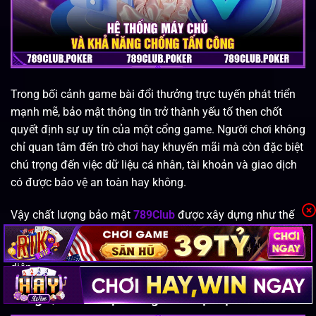
Trong bối cảnh game bài đổi thưởng trực tuyến phát triển
mạnh mẽ,
bảo mật thông tin
trở thành yếu tố then chốt
quyết định sự uy tín của một cổng game. Người chơi không
chỉ quan tâm đến trò chơi hay khuyến mãi mà còn đặc biệt
chú trọng đến việc dữ liệu cá nhân, tài khoản và giao dịch
có được bảo vệ an toàn hay không.
Vậy chất lượng bảo mật
789Club
được xây dựng như thế
nào và có đáp ứng tiêu chuẩn quốc tế trong năm 2025?
Bài viết dưới đây sẽ review chi tiết để bạn có cái nhìn toàn
diện.
Tổng Quan Về Hệ Thống Bảo Mật Tại 789Club