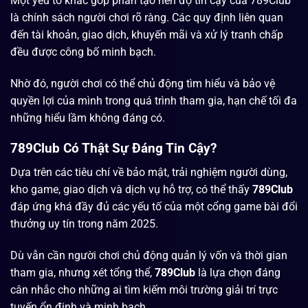
Một yếu tố khác góp phần tạo nên độ tin cậy của 789Club
là chính sách người chơi rõ ràng. Các quy định liên quan
đến tài khoản, giao dịch, khuyến mãi và xử lý tranh chấp
đều được công bố minh bạch.
Nhờ đó, người chơi có thể chủ động tìm hiểu và bảo vệ
quyền lợi của mình trong quá trình tham gia, hạn chế tối đa
những hiểu lầm không đáng có.
789Club Có Thật Sự Đáng Tin Cậy?
Dựa trên các tiêu chí về bảo mật, trải nghiệm người dùng,
kho game, giao dịch và dịch vụ hỗ trợ, có thể thấy
789Club
đáp ứng khá đầy đủ các yếu tố của một cổng game bài đổi
thưởng uy tín trong năm 2025.
Dù vẫn cần người chơi chủ động quản lý vốn và thời gian
tham gia, nhưng xét tổng thể,
789Club
là lựa chọn đáng
cân nhắc cho những ai tìm kiếm môi trường giải trí trực
tuyến ổn định và minh bạch.