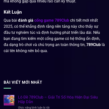
mà không gặp quá nhiều rào cản kỹ thuật.
Kết Luận
Qua bài
đánh giá
cổng game 789Club
chi tiết mới nhất
2025, có thể khẳng định rằng nền tảng này cho thấy sự
đầu tư nghiêm túc và định hướng phát triển lâu dài.
Nếu
bạn đang tìm kiếm một cổng game có hệ thống ổn định,
đa dạng trò chơi và chú trọng an toàn thông tin,
789Club
là
cái tên không nên bỏ qua.
BÀI VIẾT MỚI NHẤT
Lô Đề 789Club – Giải Trí Số Hóa Hiện Đại Siêu
Hấp Dẫn
Chức năng bình luận bị tắt
ở