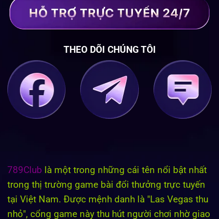
THEO DÕI CHÚNG TÔI
789Club
là một trong những cái tên nổi bật nhất
trong thị trường game bài đổi thưởng trực tuyến
tại Việt Nam. Được mệnh danh là "Las Vegas thu
nhỏ", cổng game này thu hút người chơi nhờ giao