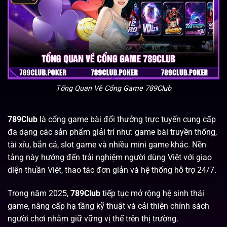
Tổng Quan Về Cổng Game 789Club
789Club
là cổng game bài đổi thưởng trực tuyến cung cấp
đa dạng các sản phẩm giải trí như: game bài truyền thống,
tài xỉu, bắn cá, slot game và nhiều mini game khác. Nền
tảng này hướng đến trải nghiệm người dùng Việt với giao
diện thuần Việt, thao tác đơn giản và hệ thống hỗ trợ 24/7.
Trong năm 2025,
789Club
tiếp tục mở rộng hệ sinh thái
game, nâng cấp hạ tầng kỹ thuật và cải thiện chính sách
người chơi nhằm giữ vững vị thế trên thị trường.