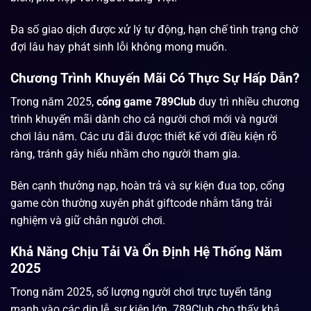
Đa số giao dịch được xử lý tự động, hạn chế tình trạng chờ
đợi lâu hay phát sinh lỗi không mong muốn.
Chương Trình Khuyến Mãi Có Thực Sự Hấp Dẫn?
Trong năm 2025,
cổng game
789Club
duy trì nhiều chương
trình khuyến mãi dành cho cả người chơi mới và người
chơi lâu năm. Các ưu đãi được thiết kế với điều kiện rõ
ràng, tránh gây hiểu nhầm cho người tham gia.
Bên cạnh thưởng nạp, hoàn trả và sự kiện đua top, cổng
game còn thường xuyên phát giftcode nhằm tăng trải
nghiệm và giữ chân người chơi.
Khả Năng Chịu Tải Và Ổn Định Hệ Thống Năm
2025
Trong năm 2025, số lượng người chơi trực tuyến tăng
mạnh vào các dịp lễ, sự kiện lớn. 789Club cho thấy khả