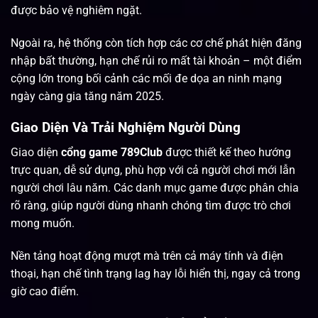
được bảo vệ nghiêm ngặt.
Ngoài ra, hệ thống còn tích hợp các cơ chế phát hiện đăng
nhập bất thường, hạn chế rủi ro mất tài khoản – một điểm
cộng lớn trong bối cảnh các mối đe dọa an ninh mạng
ngày càng gia tăng năm 2025.
Giao Diện Và Trải Nghiệm Người Dùng
Giao diện
cổng game
789Club
được thiết kế theo hướng
trực quan, dễ sử dụng, phù hợp với cả người chơi mới lẫn
người chơi lâu năm. Các danh mục game được phân chia
rõ ràng, giúp người dùng nhanh chóng tìm được trò chơi
mong muốn.
Nền tảng hoạt động mượt mà trên cả máy tính và điện
thoại, hạn chế tình trạng lag hay lỗi hiển thị, ngay cả trong
giờ cao điểm.