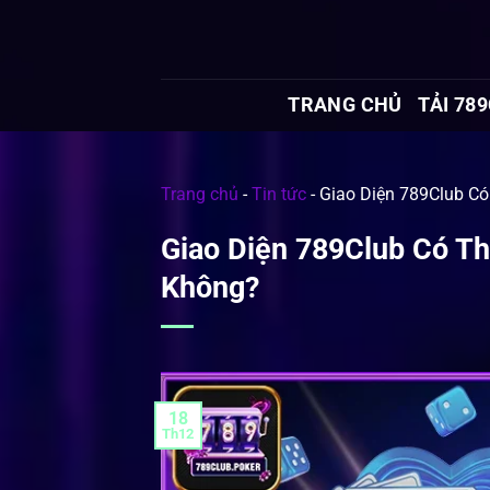
Bỏ
qua
nội
dung
TRANG CHỦ
TẢI 78
Trang chủ
-
Tin tức
-
Giao Diện 789Club Có
Giao Diện 789Club Có T
Không?
18
Th12