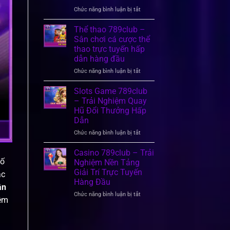
Trí
Số
Chức năng bình luận bị tắt
ở
Hóa
Bầu
Hiện
cua
Thể thao 789club –
Đại
789club
Sân chơi cá cược thể
Siêu
–
thao trực tuyến hấp
Hấp
Trò
dẫn hàng đầu
Dẫn
chơi
đổi
Chức năng bình luận bị tắt
ở
thưởng
Thể
dân
thao
Slots Game 789club
gian
789club
– Trải Nghiệm Quay
hiện
–
Hũ Đổi Thưởng Hấp
đại
Sân
Dẫn
nhất
chơi
2026
cá
Chức năng bình luận bị tắt
ở
cược
Slots
thể
Game
Casino 789club – Trải
thao
789club
tố
Nghiệm Nền Tảng
trực
–
Giải Trí Trực Tuyến
ác
tuyến
Trải
Hàng Đầu
hấp
Nghiệm
ân
dẫn
Quay
Chức năng bình luận bị tắt
ở
iệm
hàng
Hũ
Casino
đầu
Đổi
789club
Thưởng
–
Hấp
Trải