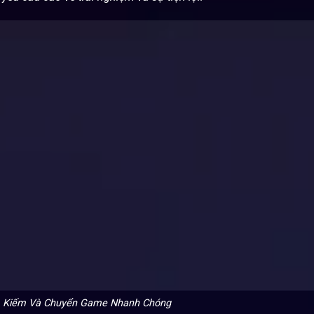
m Kiếm Và Chuyển Game Nhanh Chóng