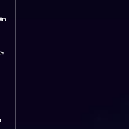
iếm
yền
t