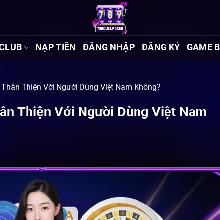
9CLUB
NẠP TIỀN
ĐĂNG NHẬP
ĐĂNG KÝ
GAME B
 Thân Thiện Với Người Dùng Việt Nam Không?
hân Thiện Với Người Dùng Việt Nam