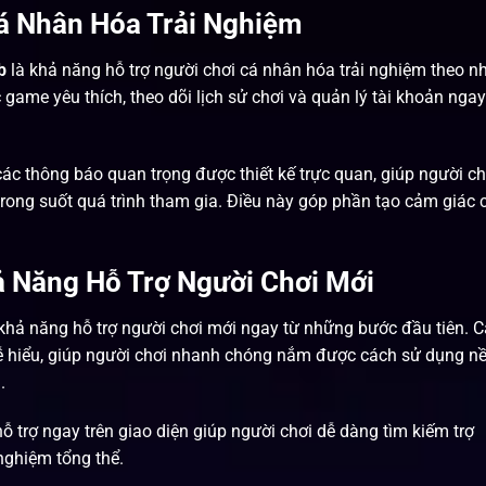
á Nhân Hóa Trải Nghiệm
b
là khả năng hỗ trợ người chơi cá nhân hóa trải nghiệm theo n
 game yêu thích, theo dõi lịch sử chơi và quản lý tài khoản ngay
 các thông báo quan trọng được thiết kế trực quan, giúp người ch
 trong suốt quá trình tham gia. Điều này góp phần tạo cảm giác 
ả Năng Hỗ Trợ Người Chơi Mới
khả năng hỗ trợ người chơi mới ngay từ những bước đầu tiên. 
dễ hiểu, giúp người chơi nhanh chóng nắm được cách sử dụng n
.
hỗ trợ ngay trên giao diện giúp người chơi dễ dàng tìm kiếm trợ
 nghiệm tổng thể.