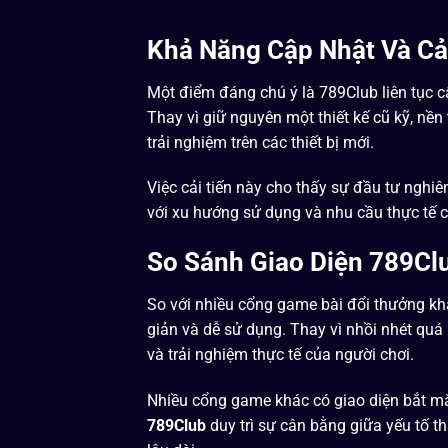
Khả Năng Cập Nhật Và Cải
Một điểm đáng chú ý là 789Club liên tục cậ
Thay vì giữ nguyên một thiết kế cũ kỹ, nền
trải nghiệm trên các thiết bị mới.
Việc cải tiến này cho thấy sự đầu tư nghiê
với xu hướng sử dụng và nhu cầu thực tế 
So Sánh Giao Diện 789Cl
So với nhiều cổng game bài đổi thưởng khá
giản và dễ sử dụng. Thay vì nhồi nhét quá n
và trải nghiệm thực tế của người chơi.
Nhiều cổng game khác có giao diện bắt mắt 
789Club
duy trì sự cân bằng giữa yếu tố t