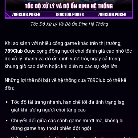
Tốc Độ Xử Lý Và Độ Ổn Định Hệ Thống
Khi so sánh với nhiều cổng game khác trên thị trường,
789Club
được cộng đồng người chơi đánh giá cao nhờ tốc
độ xử lý nhanh và độ ổn định vượt trội, ngay cả trong
khung giờ cao điểm hoặc khi diễn ra các sự kiện lớn.
Những lợi thế nổi bật về hệ thống của 789Club có thể kể
đến:
Tốc độ tải trang nhanh, hạn chế tối đa tình trạng lag,
giật khi lượng người chơi tăng cao
Chuyển đổi giữa các sảnh game mượt mà, không bị
đứng game hay thoát phiên đột ngột