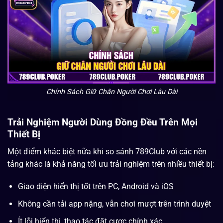
Chính Sách Giữ Chân Người Chơi Lâu Dài
Trải Nghiệm Người Dùng Đồng Đều Trên Mọi
Thiết Bị
Một điểm khác biệt nữa khi so sánh 789Club với các nền
tảng khác là khả năng tối ưu trải nghiệm trên nhiều thiết bị:
Giao diện hiển thị tốt trên PC, Android và iOS
Không cần tải app nặng, vẫn chơi mượt trên trình duyệt
Ít lỗi hiển thị, thao tác đặt cược chính xác