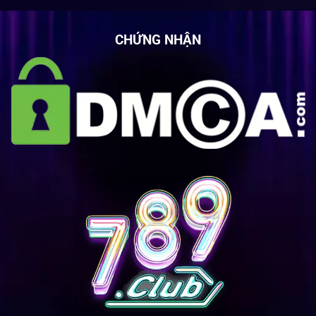
Thưởng
hàng
Nền
Hấp
đầu
Tảng
Dẫn
Giải
CHỨNG NHẬN
Trí
Trực
Tuyến
Hàng
Đầu