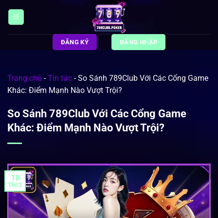
Bỏ
qua
nội
dung
ĐĂNG KÝ
ĐĂNG NHẬP
Trang chủ
-
Tin tức
-
So Sánh 789Club Với Các Cổng Game
Khác: Điểm Mạnh Nào Vượt Trội?
So Sánh 789Club Với Các Cổng Game
Khác: Điểm Mạnh Nào Vượt Trội?
18
Th12