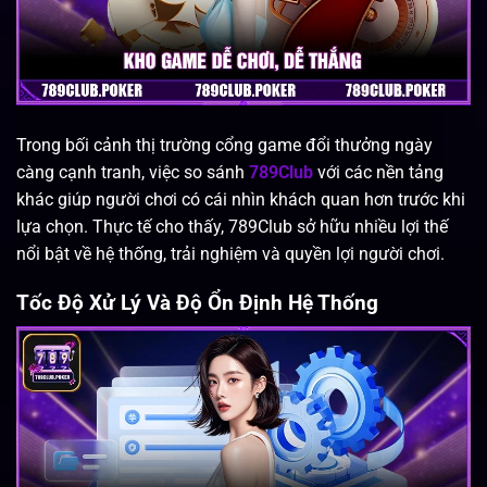
Trong bối cảnh thị trường cổng game đổi thưởng ngày
càng cạnh tranh, việc so sánh
789Club
với các nền tảng
khác giúp người chơi có cái nhìn khách quan hơn trước khi
lựa chọn. Thực tế cho thấy, 789Club sở hữu nhiều lợi thế
nổi bật về hệ thống, trải nghiệm và quyền lợi người chơi.
Tốc Độ Xử Lý Và Độ Ổn Định Hệ Thống