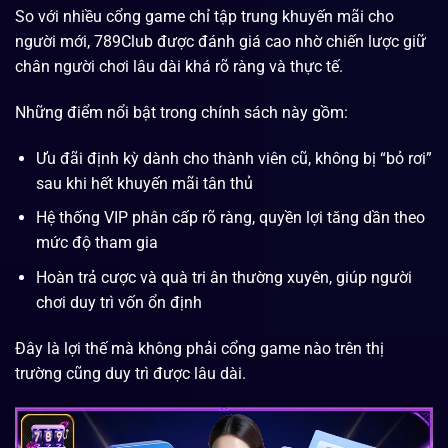
So với nhiều cổng game chỉ tập trung khuyến mãi cho
người mới, 789Club được đánh giá cao nhờ chiến lược giữ
chân người chơi lâu dài khá rõ ràng và thực tế.
Những điểm nổi bật trong chính sách này gồm:
Ưu đãi định kỳ dành cho thành viên cũ, không bị “bỏ rơi”
sau khi hết khuyến mãi tân thủ
Hệ thống VIP phân cấp rõ ràng, quyền lợi tăng dần theo
mức độ tham gia
Hoàn trả cược và quà tri ân thường xuyên, giúp người
chơi duy trì vốn ổn định
Đây là lợi thế mà không phải cổng game nào trên thị
trường cũng duy trì được lâu dài.