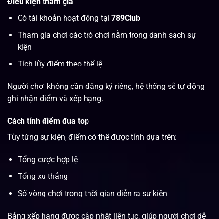
Điều kiện tham gia
Có tài khoản hoạt động tại
789Club
Tham gia chơi các trò chơi nằm trong danh sách sự
kiện
Tích lũy điểm theo thể lệ
Người chơi không cần đăng ký riêng, hệ thống sẽ tự động
ghi nhận điểm và xếp hạng.
Cách tính điểm đua top
Tùy từng sự kiện, điểm có thể được tính dựa trên:
Tổng cược hợp lệ
Tổng xu thắng
Số vòng chơi trong thời gian diễn ra sự kiện
Bảng xếp hạng được cập nhật liên tục, giúp người chơi dễ