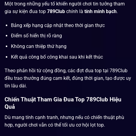
Một trong những yếu tố khiến người chơi tin tưởng tham
gia sự kiện đua top
789Club
chính là
tính minh bạch
.
Bảng xếp hạng cập nhật theo thời gian thực
Điểm số hiển thị rõ ràng
Không can thiệp thứ hạng
Kết quả công bố công khai sau khi kết thúc
Theo phản hồi từ cộng đồng, các đợt đua top tại 789Club
đều trao thưởng đúng cam kết, đúng thời gian, tạo được uy
tín lâu dài.
Chiến Thuật Tham Gia Đua Top 789Club Hiệu
Quả
Dù mang tính cạnh tranh, nhưng nếu có chiến thuật phù
hợp, người chơi vẫn có thể tối ưu cơ hội lọt top.