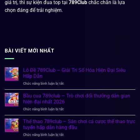
giá trị, thì sự kiện đua top tại
789Club
chắc chắn là lựa
chọn đáng để trải nghiệm.
BÀI VIẾT MỚI NHẤT
Lô Đề 789Club – Giải Trí Số Hóa Hiện Đại Siêu
Hấp Dẫn
Chức năng bình luận bị tắt
ở
Lô
Đề
Bầu cua 789club – Trò chơi đổi thưởng dân gian
789Club
hiện đại nhất 2026
–
Chức năng bình luận bị tắt
ở
Giải
Bầu
Trí
cua
Thể thao 789club – Sân chơi cá cược thể thao trực
Số
789club
Hóa
tuyến hấp dẫn hàng đầu
–
Hiện
Chức năng bình luận bị tắt
ở
Trò
Đại