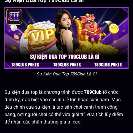
Sự Kiện Đua Top 789Club Là Gì
Sự Kiện Đua Top 789Club Là Gì
Sự kiện đua top là chương trình được
789Club
tổ chức
định kỳ, đặc biệt vào các dịp lễ lớn hoặc cuối năm. Mục
tiêu chính của sự kiện là tạo sân chơi cạnh tranh công
bằng, nơi người chơi có thể vừa giải trí, vừa tích lũy điểm
để nhận các phần thưởng giá trị cao.