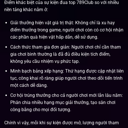
Điểm khác biệt của sự kiện đua top 789Club so với nhiều
nền tảng khác nằm ở:
Giải thưởng hiện vật giá trị thật: Không chỉ là xu hay
điểm thưởng trong game, người chơi còn có cơ hội nhận
các phần quà hiện vật hấp dẫn, dễ sử dụng.
Cách thức tham gia đơn giản: Người chơi chỉ cần tham
gia chơi bình thường là đã đủ điều kiện tích điểm,
không yêu cầu nhiệm vụ phức tạp.
Minh bạch bảng xếp hạng: Thứ hạng được cập nhật liên
tục, công khai rõ ràng giúp người chơi theo dõi tiến trình
một cách dễ dàng.
Cơ hội trúng thưởng cho cả người chơi mới lẫn lâu năm:
Phân chia nhiều hạng mục giải thưởng, tạo sân chơi
công bằng cho mọi đối tượng.
Chính vì vậy, mỗi khi sự kiện được mở, lượng người tham