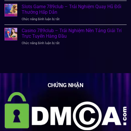
Thể
chơi
Siêu
thao
Slots Game 789club – Trải Nghiệm Quay Hũ Đổi
đổi
Hấp
789club
thưởng
Thưởng Hấp Dẫn
Dẫn
–
dân
Chức năng bình luận bị tắt
ở
Sân
gian
Slots
chơi
hiện
Game
Casino 789club – Trải Nghiệm Nền Tảng Giải Trí
cá
đại
789club
cược
Trực Tuyến Hàng Đầu
nhất
–
thể
2026
Chức năng bình luận bị tắt
ở
Trải
thao
Casino
Nghiệm
trực
789club
Quay
tuyến
–
Hũ
hấp
Trải
Đổi
dẫn
Nghiệm
Thưởng
hàng
Nền
Hấp
đầu
Tảng
Dẫn
Giải
CHỨNG NHẬN
Trí
Trực
Tuyến
Hàng
Đầu