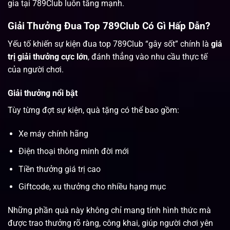
gia tại 789Club luôn tăng mạnh.
Giải Thưởng Đua Top 789Club Có Gì Hấp Dẫn?
Yếu tố khiến sự kiện đua top 789Club “gây sốt” chính là
giá
trị giải thưởng cực lớn
, đánh thẳng vào nhu cầu thực tế
của người chơi.
Giải thưởng nổi bật
Tùy từng đợt sự kiện, quà tặng có thể bao gồm:
Xe máy chính hãng
Điện thoại thông minh đời mới
Tiền thưởng giá trị cao
Giftcode, xu thưởng cho nhiều hạng mục
Những phần quà này không chỉ mang tính hình thức mà
được trao thưởng rõ ràng, công khai, giúp người chơi yên