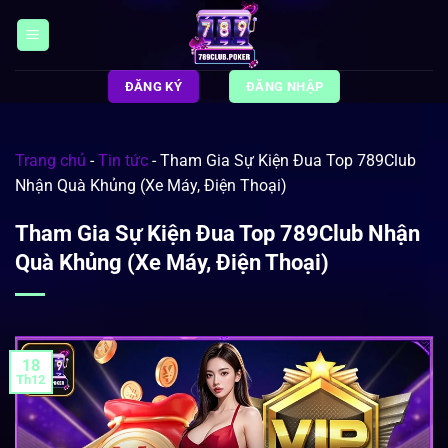
Bỏ
qua
nội
dung
ĐĂNG KÝ
ĐĂNG NHẬP
Trang chủ
-
Tin tức
-
Tham Gia Sự Kiện Đua Top 789Club
Nhận Quà Khủng (Xe Máy, Điện Thoại)
Tham Gia Sự Kiện Đua Top 789Club Nhận
Quà Khủng (Xe Máy, Điện Thoại)
18
Th12