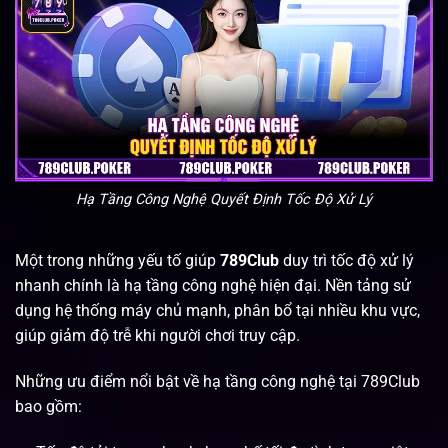
Hạ Tầng Công Nghệ Quyết Định Tốc Độ Xử Lý
Một trong những yếu tố giúp
789Club
duy trì tốc độ xử lý
nhanh chính là
hạ tầng công nghệ hiện đại
. Nền tảng sử
dụng hệ thống máy chủ mạnh, phân bổ tại nhiều khu vực,
giúp giảm độ trễ khi người chơi truy cập.
Những ưu điểm nổi bật về hạ tầng công nghệ tại 789Club
bao gồm: