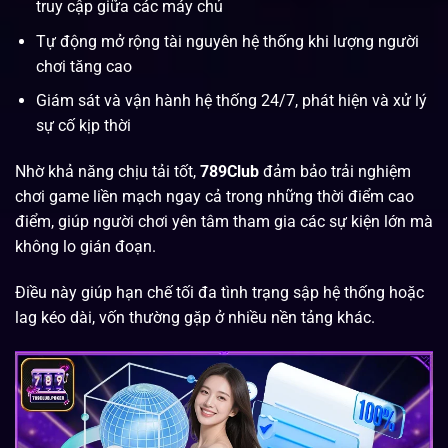
truy cập giữa các máy chủ
Tự động mở rộng tài nguyên hệ thống khi lượng người
chơi tăng cao
Giám sát và vận hành hệ thống 24/7, phát hiện và xử lý
sự cố kịp thời
Nhờ khả năng chịu tải tốt,
789Club
đảm bảo trải nghiệm
chơi game liền mạch ngay cả trong những thời điểm cao
điểm, giúp người chơi yên tâm tham gia các sự kiện lớn mà
không lo gián đoạn.
Điều này giúp hạn chế tối đa tình trạng sập hệ thống hoặc
lag kéo dài, vốn thường gặp ở nhiều nền tảng khác.