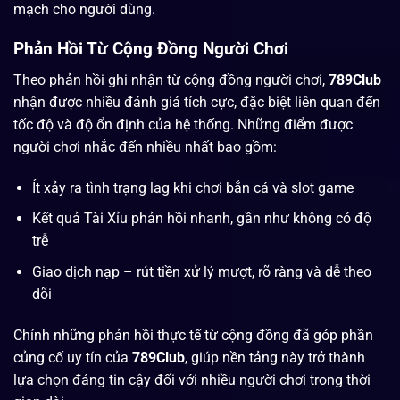
mạch cho người dùng.
Phản Hồi Từ Cộng Đồng Người Chơi
Theo phản hồi ghi nhận từ cộng đồng người chơi,
789Club
nhận được nhiều đánh giá tích cực, đặc biệt liên quan đến
tốc độ và độ ổn định của hệ thống. Những điểm được
người chơi nhắc đến nhiều nhất bao gồm:
Ít xảy ra tình trạng lag khi chơi bắn cá và slot game
Kết quả Tài Xỉu phản hồi nhanh, gần như không có độ
trễ
Giao dịch nạp – rút tiền xử lý mượt, rõ ràng và dễ theo
dõi
Chính những phản hồi thực tế từ cộng đồng đã góp phần
củng cố uy tín của
789Club
, giúp nền tảng này trở thành
lựa chọn đáng tin cậy đối với nhiều người chơi trong thời