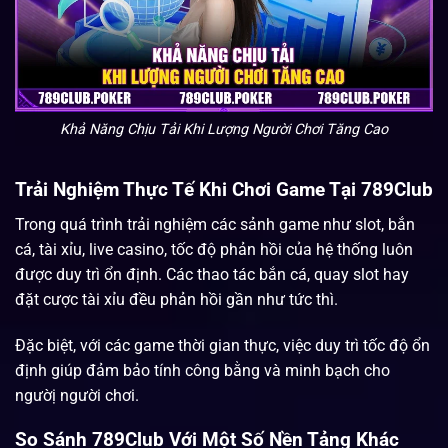
Khả Năng Chịu Tải Khi Lượng Người Chơi Tăng Cao
Trải Nghiệm Thực Tế Khi Chơi Game Tại 789Club
Trong quá trình trải nghiệm các sảnh game như
slot, bắn
cá, tài xỉu, live casino, tốc độ phản hồi của hệ thống luôn
được duy trì ổn định. Các thao tác bắn cá, quay slot hay
đặt cược tài xỉu đều phản hồi gần như tức thì.
Đặc biệt, với các game thời gian thực, việc duy trì tốc độ ổn
định giúp đảm bảo tính công bằng và minh bạch
cho
ngườị người chơi.
So Sánh 789Club Với Một Số Nền Tảng Khác