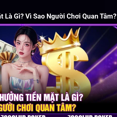
t Là Gì? Vì Sao Người Chơi Quan Tâm?