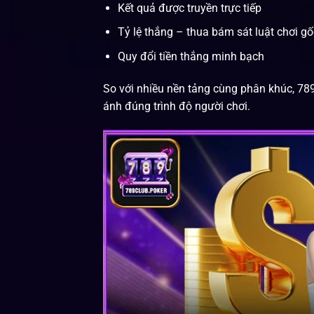
Kết quả được truyền trực tiếp
Tỷ lệ thắng – thua bám sát luật chơi gố
Quy đổi tiền thắng minh bạch
So với nhiều nền tảng cùng phân khúc, 78
ánh đúng trình độ người chơi.