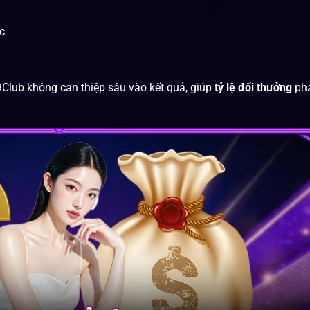
c
9Club không can thiệp sâu vào kết quả, giúp
tỷ lệ đổi thưởng
ph