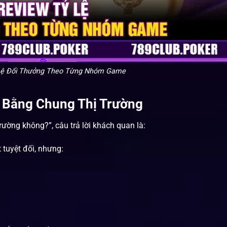
Lệ Đổi Thưởng Theo Từng Nhóm Game
 Bằng Chung Thị Trường
rường không?”, câu trả lời khách quan là:
 tuyệt đối, nhưng: