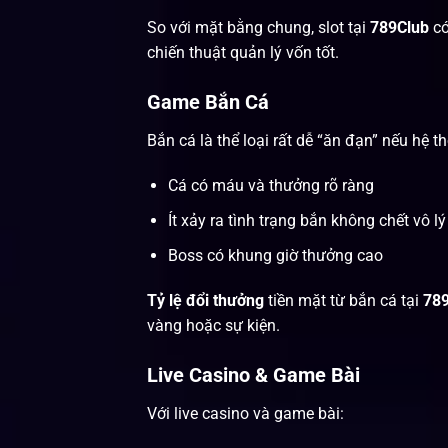
So với mặt bằng chung, slot tại
789Club
c
chiến thuật quản lý vốn tốt.
Game Bắn Cá
Bắn cá là thể loại rất dễ “ăn đạn” nếu hệ 
Cá có máu và thưởng rõ ràng
Ít xảy ra tình trạng bắn không chết vô lý
Boss có khung giờ thưởng cao
Tỷ lệ đổi thưởng
tiền mặt từ bắn cá tại
78
vàng hoặc sự kiện.
Live Casino & Game Bài
Với live casino và game bài: