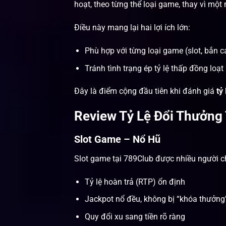
hoạt, theo từng thể loại game, thay vì một
Điều này mang lại hai lợi ích lớn:
Phù hợp với từng loại game (slot, bắn cá
Tránh tình trạng ép tỷ lệ thấp đồng loạ
Đây là điểm cộng đầu tiên khi đánh giá
tỷ
Review Tỷ Lệ Đổi Thưởn
Slot Game – Nổ Hũ
Slot game tại 789Club được nhiều người c
Tỷ lệ hoàn trả (RTP) ổn định
Jackpot nổ đều, không bị “khóa thưởng”
Quy đổi xu sang tiền rõ ràng