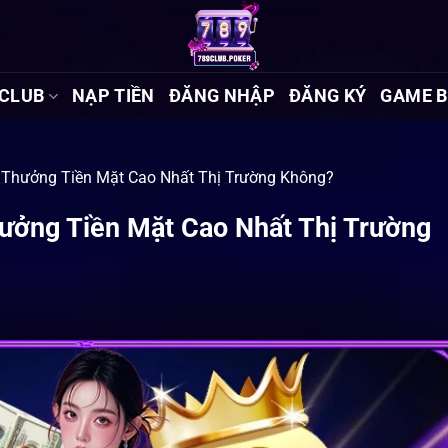
9CLUB
NẠP TIỀN
ĐĂNG NHẬP
ĐĂNG KÝ
GAME B
 Thưởng Tiền Mặt Cao Nhất Thị Trường Không?
ưởng Tiền Mặt Cao Nhất Thị Trường